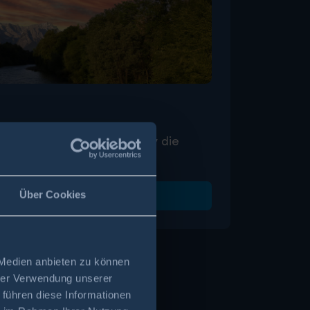
rk Farchant bedeutet aktiv die
WEITER
Über Cookies
 Medien anbieten zu können
hrer Verwendung unserer
 führen diese Informationen