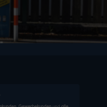
t
mkunden, Gewerbekunden
und
alle