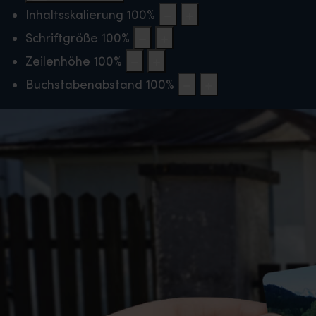
Inhaltsskalierung
100
%
Schriftgröße
100
%
Zeilenhöhe
100
%
Buchstabenabstand
100
%