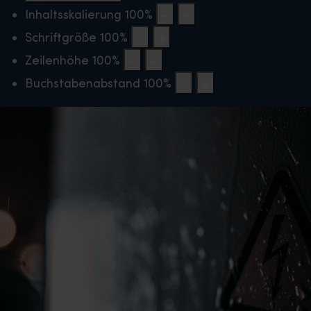
Inhaltsskalierung
100
%
Schriftgröße
100
%
Zeilenhöhe
100
%
Buchstabenabstand
100
%