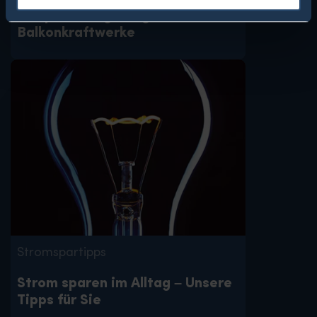
Einspeisevergütung für
Balkonkraftwerke
Stromspartipps
Strom sparen im Alltag – Unsere
Tipps für Sie