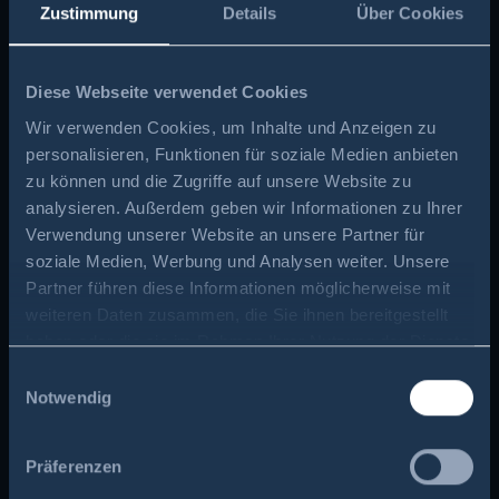
Zustimmung
Details
Über Cookies
zweimal im Jahr und entfernen Sie Staub
von Lüftungsschlitzen. So arbeiten die
Geräte effizienter und verbrauchen
Diese Webseite verwendet Cookies
weniger Strom.
Wir verwenden Cookies, um Inhalte und Anzeigen zu
personalisieren, Funktionen für soziale Medien anbieten
Warmwasser sparen, clever sparen
zu können und die Zugriffe auf unsere Website zu
Etwa 10-15 % des Stromverbrauchs im
analysieren. Außerdem geben wir Informationen zu Ihrer
Haushalt entfallen auf die
Verwendung unserer Website an unsere Partner für
Warmwasseraufbereitung. Sparen Sie hier
soziale Medien, Werbung und Analysen weiter. Unsere
Partner führen diese Informationen möglicherweise mit
gezielt:
weiteren Daten zusammen, die Sie ihnen bereitgestellt
Spar-Duschköpfe reduzieren den
haben oder die sie im Rahmen Ihrer Nutzung der Dienste
Wasserverbrauch, ohne Komfort
gesammelt haben.
Einwilligungsauswahl
einzubüßen
Notwendig
Waschen Sie sich die Hände öfter mal
mit kaltem Wasser - für Sauberkeit
Präferenzen
reicht das meist völlig aus.