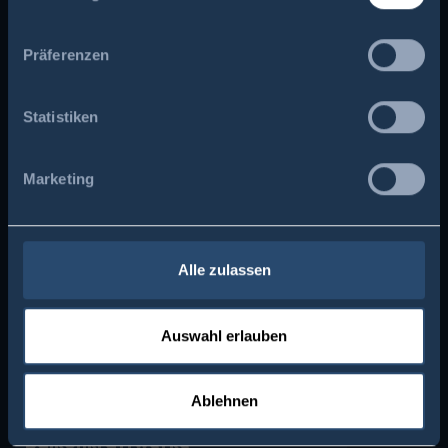
Allgemeines
Präferenzen
Wasserkraftwerk Führung mit
der vhs Murnau
Statistiken
Marketing
Alle zulassen
Auswahl erlauben
Kundeninformation
Ablehnen
Einspeisevergütung für
Balkonkraftwerke