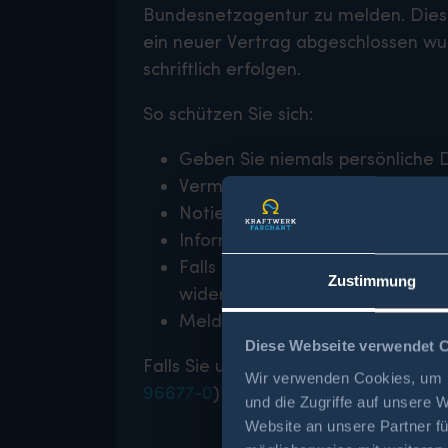
Bundesnetzagentur zu melden. Diese
ein neuer Vertrag abgeschlossen wur
schriftlich erfolgen.
So schützen Sie sich:
Geben Sie niemals persönliche 
Vermeiden Sie es, Fragen mit „J
Notieren Sie sich den Namen de
Informieren Sie das Kraftwerk Fa
Falls Sie eine Auftragsbestätig
Zustimmung
widersprechen Sie umgehend schr
Melden Sie unerlaubte Telefon
Diese Webseite verwendet 
Falls Sie unsicher sind, ob Sie betro
Wir verwenden Cookies, um I
96677-0
) und das gesamte KWF-Team
und die Zugriffe auf unsere 
Website an unsere Partner fü