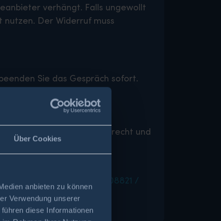
anbieter verhängt. Falls ungewollt
t nutzen. Der Widerruf muss
beenden Sie das Gespräch sofort.
t des Anrufs.
n.
ie Ihr 14-tägiges Widerrufsrecht und
Über Cookies
snetzagentur.de
ow (
db@kw-farchant.com
,
08821 /
 Medien anbieten zu können
ng.
hrer Verwendung unserer
 führen diese Informationen