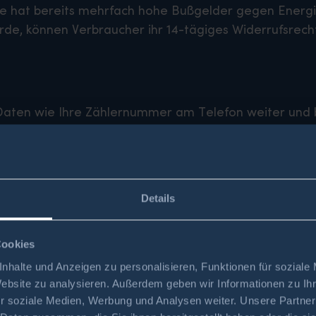
 hat bereits mehrfach hohe Bußgelder gegen Energie
de, können Verbraucher ihr 14-tägiges Widerrufsrech
Daten wie Ihre Zählernummer am Telefon weiter und 
a“ zu beantworten.
s Anrufers, dessen Telefonnummer, Datum und Uhrzei
rchant – Ihr Hinweis hilft, weitere Kunden zu schütze
ung oder einen neuen Vertrag erhalten haben: Nutzen S
Details
iftlich. Wir unterstützen Sie dabei gerne.
werbung bei der Bundesnetzagentur unter
www.bunde
Cookies
ffen sind, helfen wir Ihnen gerne weiter. Daniela Brügg
nhalte und Anzeigen zu personalisieren, Funktionen für soziale
 stehen Ihnen für Fragen und Anliegen zur Verfügu
Website zu analysieren. Außerdem geben wir Informationen zu I
r soziale Medien, Werbung und Analysen weiter. Unsere Partner