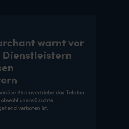
archant warnt vor
 Dienstleistern
sen
tern
eriöse Stromvertriebe das Telefon
 – obwohl unerwünschte
ehend verboten ist.