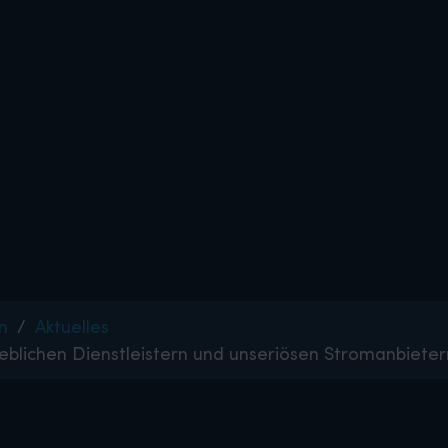
n
Aktuelles
eblichen Dienstleistern und unseriösen Stromanbieter